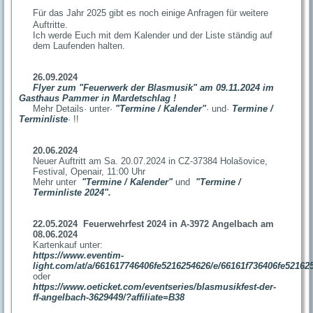
Für das Jahr 2025 gibt es noch einige Anfragen für weitere
Auftritte.
Ich werde Euch mit dem Kalender und der Liste ständig auf
dem Laufenden halten.
26.09.2024
Flyer zum "Feuerwerk der Blasmusik" am 09.11.2024 im
Gasthaus Pammer in Mardetschlag !
Mehr Details· unter·
"Termine / Kalender"
· und·
Termine /
Terminliste
· !!
20.06.2024
Neuer Auftritt am Sa. 20.07.2024 in CZ-37384 Holašovice,
Festival, Openair, 11:00 Uhr
Mehr unter
"Termine / Kalender"
und
"Termine /
Terminliste 2024"
.
22.05.2024 Feuerwehrfest 2024 in A-3972 Angelbach am
08.06.2024
Kartenkauf unter:
https://www.eventim-
light.com/at/a/661617746406fe5216254626/e/66161f736406fe52162
oder
https://www.oeticket.com/eventseries/blasmusikfest-der-
ff-angelbach-3629449/?affiliate=B38